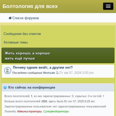
Болтология для всех
Список форумов
FAQ
Поиск
Расширенный поиск
Регистрация
Сообщения без ответов
Вход
Активные темы
Жить хорошо, а хорошо
жить ещё лучше
Почему одним везёт, а другим нет?
Пт авг 07, 2026 2:03 pm
Worksale
Последнее сообщение
Кто сейчас на конференции
Всего посетителей:
, из них зарегистрированных: 0, скрытых: 0 и гостей: 1
1
Больше всего посетителей (
) здесь было Вт окт 07, 2025 6:25 am
324
Зарегистрированные пользователи: нет зарегистрированных пользователей
Легенда:
Администраторы
,
Супермодераторы